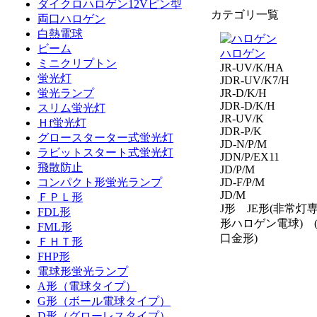
ダイクロハロゲン12Vピン型
カテゴリ一覧
両口ハロゲン
白熱電球
ビーム
ハロゲン
ミニクリプトン
JR-UV/K/HA
蛍光灯
JDR-UV/K7/H
蛍光ランプ
JR-D/K/H
JDR-D/K/H
スリム蛍光灯
JR-UV/K
Ｈf蛍光灯
JDR-P/K
グロースターター式蛍光灯
JD-N/P/M
ラビットスタート式蛍光灯
JDN/P/EX11
飛散防止
JD/P/M
コンパクト形蛍光ランプ
JD-F/P/M
JD/M
ＦＰＬ形
J形 JE形(非常灯
FDL形
形ハロゲン電球) 
FML形
口金形)
ＦＨＴ形
FHP形
電球形蛍光ランプ
A形（電球タイプ）
G形（ボール電球タイプ）
D形（グローレスタイプ）