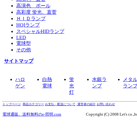
高演色 ボール
高彩度 蛍光、直菅
ＨＩＤランプ
HQIランプ
スペシャルHIDランプ
LED
電球型
その他
サイトマップ
ハロ
白熱
蛍
水銀ラ
メタ
ゲン
電球
光
ンプ
ラン
灯
トップページ
商品カテゴリー
お支払・配送について
運営者の紹介
お問い合わせ
電球通販、送料無料のe-照明.com
Copyright (C) 2008 Let's co.,ltd., Al