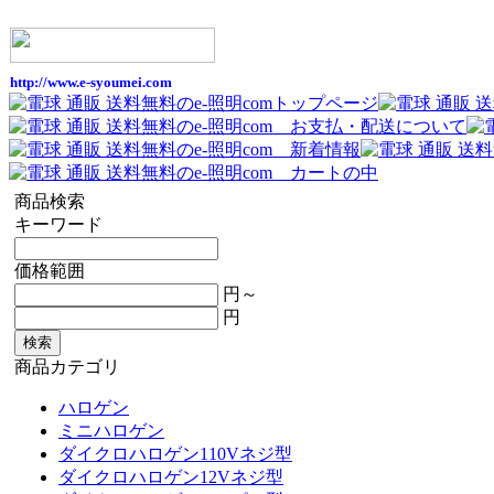
取扱 電球 ハロゲンランプ、水銀ランプ、ナト
http://www.e-syoumei.com
メタルハライドランプ、CDM、ＨＩＤランプ、
商品検索
キーワード
価格範囲
円～
円
商品カテゴリ
ハロゲン
ミニハロゲン
ダイクロハロゲン110Vネジ型
ダイクロハロゲン12Vネジ型