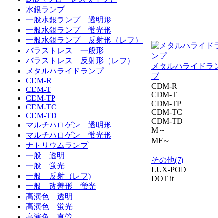
水銀ランプ
一般水銀ランプ 透明形
一般水銀ランプ 蛍光形
一般水銀ランプ 反射形（レフ）
バラストレス 一般形
バラストレス 反射形（レフ）
メタルハライドラ
メタルハライドランプ
プ
CDM-R
CDM-R
CDM-T
CDM-T
CDM-TP
CDM-TP
CDM-TC
CDM-TC
CDM-TD
CDM-TD
マルチハロゲン 透明形
M～
マルチハロゲン 蛍光形
MF～
ナトリウムランプ
一般 透明
その他(7)
一般 蛍光
LUX-POD
一般 反射（レフ)
DOT it
一般 改善形 蛍光
高演色 透明
高演色 蛍光
高演色 直管